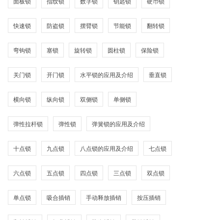
面板锁
指纹锁
数字锁
钥匙锁
硬币锁
快速锁
防盗锁
摆臂锁
节能锁
翻转锁
弯钩锁
塞锁
旋转锁
圆柱锁
保险锁
关门锁
开门锁
水平锁的应用及介绍
垂直锁
横向锁
纵向锁
双侧锁
单侧锁
弹性拉杆锁
弹性锁
弹簧锁的应用及介绍
十点锁
九点锁
八点锁的应用及介绍
七点锁
六点锁
五点锁
四点锁
三点锁
双点锁
单点锁
吸合插销
手动释放插销
按压插销