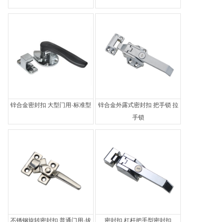
锌合金密封扣 大型门用·标准型
锌合金外露式密封扣 把手锁 拉
手锁
不锈钢旋转密封扣 普通门用·拔
密封扣 杠杆把手型密封扣