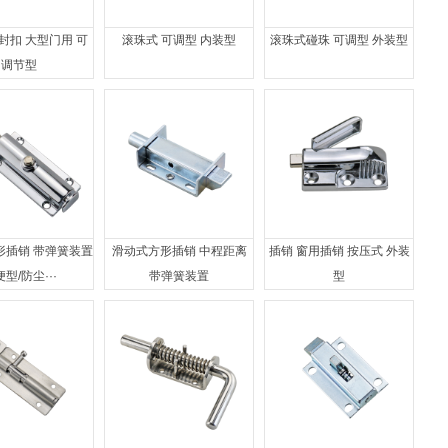
封扣 大型门用 可
滚珠式 可调型 内装型
滚珠式碰珠 可调型 外装型
调节型
形插销 带弹簧装置
滑动式方形插销 中程距离
插销 窗用插销 按压式 外装
型/防尘···
带弹簧装置
型