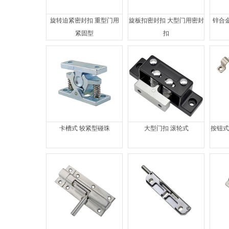
旋转迫紧密封扣 重型门用
旋板扣密封扣 大型门用密封
锌合金
紧固型
扣
卡槽式 较紧型碰珠
大型门扣 滚轮式
按钮式