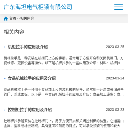
广东海坦电气柜锁有限公司
首页
>>
相关内容
相关内容
机柜拉手的应用及介绍
2023-03-25
机柜拉手是一种安装在机柜门上方的手柄，通常用于方便开启和关闭机柜门，方
便维修、更换设备等操作。以下是机柜拉手的一些应用及介绍：材料：机柜拉手
通常采用金属材料制成，如不锈钢、铝合金等，具有抗腐蚀、抗氧化等性能，可
以长期使用。结构：机柜拉手的结构比较简单，通常由一个手柄和两个或多个固
定件组成，手柄的长度...
食品机械拉手的应用及介绍
2023-03-24
食品机械拉手是一种用于食品加工和包装机械的配件，通常用于开启或关闭设备
的门、盖或面板。以下是一些食品机械拉手的应用及介绍：食品加工设备：食品
机械拉手常用于食品加工设备上，例如面包机、面条机、肉制品加工设备等。它
们帮助操作员打开和关闭设备的门、盖或面板，以便进行清洁、维护或更换零
件。食品包装设备：食品...
控制柜拉手的应用及介绍
2023-03-23
控制柜拉手是安装在控制柜门上，用于方便开启和关闭控制柜的装置。它通常由
金属、塑料或橡胶制成，具有坚固和耐用的特点，可以承受频繁的使用和较大的