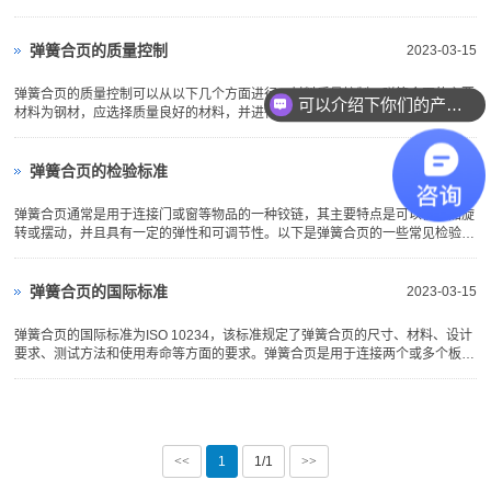
拉力。控制柜拉手的应用范围非常广泛，主要用于以下场合：机械设备：控制柜
拉手可以安装在各种机械设备的控制柜上，方便工作人员随时打开控制柜进行检
查、维护和修理。电力...
弹簧合页的质量控制
2023-03-15
弹簧合页的质量控制可以从以下几个方面进行：材料质量控制：弹簧合页的主要
可以介绍下你们的产品么？
材料为钢材，应选择质量良好的材料，并进行必要的化学成分和力学性能测试，
以确保弹簧合页的使用寿命和可靠性。加工质量控制：弹簧合页的加工过程应符
合相关的标准和要求，包括弹簧的强度、韧性、硬度、表面质量等方面的要求。
加工过程中应注意避免...
弹簧合页的检验标准
2023-03-15
弹簧合页通常是用于连接门或窗等物品的一种铰链，其主要特点是可以使物品旋
转或摆动，并且具有一定的弹性和可调节性。以下是弹簧合页的一些常见检验标
准：外观检验：检查弹簧合页表面是否有明显的变形、裂纹、划痕等缺陷，同时
检查铰链上的图案、标识是否清晰、准确。尺寸检验：检查弹簧合页的长度、宽
度、厚度、孔径等尺寸...
弹簧合页的国际标准
2023-03-15
弹簧合页的国际标准为ISO 10234，该标准规定了弹簧合页的尺寸、材料、设计
要求、测试方法和使用寿命等方面的要求。弹簧合页是用于连接两个或多个板材
的机械连接件，具有一定的弹性和灵活性，能够承受一定的负荷和旋转力矩。它
被广泛应用于家具、门窗、汽车、机器设备等领域。ISO 10234标准的实施，有
助于提高弹簧合页的性能...
<<
1
1/1
>>