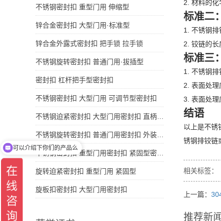
2. 材料
不锈钢密封扣 重型门用 伸缩型
标准二
锌合金密封扣 大型门用·标准型
1. 不锈
锌合金外露式密封扣 把手锁 拉手锁
2. 铰链的
标准三
不锈钢旋转密封扣 普通门用·拔插型
1. 不锈
密封扣 杠杆把手型密封扣
2. 表面处
不锈钢密封扣 大型门用 可调节型密封扣
3. 表面
结语
不锈钢迫紧密封扣 大型门用密封扣 直柄型密封扣
以上是不锈
不锈钢旋转密封扣 普通门用密封扣 外装型密封扣 SUS304
锈钢排铰链或
可以介绍下你们的产品么
不锈钢密封扣 重型门用密封扣 紧固型密封扣
相关标签：
旋转迫紧密封扣 重型门用 紧固型
旋板扣密封扣 大型门用密封扣
上一篇：
3
推荐新