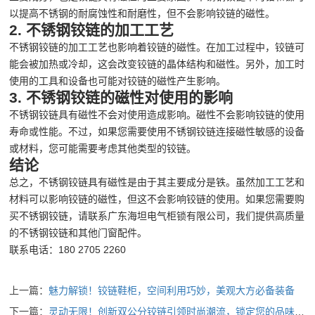
以提高不锈钢的耐腐蚀性和耐磨性，但不会影响铰链的磁性。
2. 不锈钢铰链的加工工艺
不锈钢铰链的加工工艺也影响着铰链的磁性。在加工过程中，铰链可
能会被加热或冷却，这会改变铰链的晶体结构和磁性。另外，加工时
使用的工具和设备也可能对铰链的磁性产生影响。
3. 不锈钢铰链的磁性对使用的影响
不锈钢铰链具有磁性不会对使用造成影响。磁性不会影响铰链的使用
寿命或性能。不过，如果您需要使用不锈钢铰链连接磁性敏感的设备
或材料，您可能需要考虑其他类型的铰链。
结论
总之，不锈钢铰链具有磁性是由于其主要成分是铁。虽然加工工艺和
材料可以影响铰链的磁性，但这不会影响铰链的使用。如果您需要购
买不锈钢铰链，请联系广东海坦电气柜锁有限公司，我们提供高质量
的不锈钢铰链和其他门窗配件。
联系电话：180 2705 2260
上一篇：
魅力解锁！铰链鞋柜，空间利用巧妙，美观大方必备装备
下一篇：
灵动无限！创新双公分铰链引领时尚潮流，锁定您的品味选择