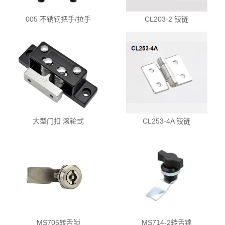
005 不锈钢把手/拉手
CL203-2 铰链
大型门扣 滚轮式
CL253-4A 铰链
MS705转舌锁
MS714-2转舌锁